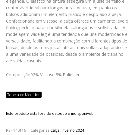
elegância. O elástico na cintura assegura um ajuste perfeito e
confortável, ideal para longas horas de uso, enquanto os
bolsos adicionam um elemento prático e despojado à peça.
Confeccionada em viscose, a calça oferece um caimento leve e
fluido, perfeito para criar silhuetas alongadas e sofisticadas. A
modelagem wide leg é uma tendência que une modernidade e
versatilidade, facilitando a combinação com diferentes tipos de
blusas, desde as mais justas até as mais soltas, adaptando-se
a uma variedade de ocasiões, desde o ambiente de trabalho
até saídas casuais.
Composição
92% Viscose 8% Poliéster
Tabela de Medidas
Este produto está fora de estoque e indisponível.
REF
140116
Categorias
Calça
,
Inverno 2024