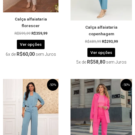
escolhidas
escolhida
na
na
página
página
Calça alfaiataria
do
do
florescer
Calça alfaiataria
produto
produto
copenhagem
R$
599,99
R$
359,99
R$
489,99
R$
293,99
Ver opções
Ver opções
R$
60,00
6x de
sem Juros
R$
58,80
5x de
sem Juros
O
Este
O
O
Este
O
-50%
-50%
preço
preço
preço
preço
produto
produto
original
atual
original
atual
tem
tem
era:
é:
era:
é:
R$399,99.
R$199,99.
R$259,99.
R$129,99.
várias
várias
variantes.
variantes.
As
As
opções
opções
podem
podem
ser
ser