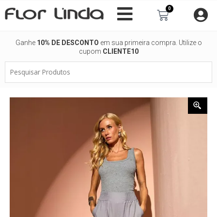
Ir
0
Carrinho
para
o
conteúdo
Ganhe
10% DE DESCONTO
em sua primeira compra. Utilize o
cupom
CLIENTE10
Pesquisar
Produtos