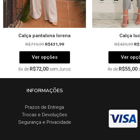
página
do
produto
Calça pantalona lorena
Calça luc
R$
719,99
R$
431,99
R$
439,99
R$
Ver opções
Ver opç
R$
72,00
R$
55,00
6x de
sem Juros
4x de
INFORMAÇÕES
Prazos de Entrega​
Trocas e Devoluções​
Segurança e Privacidade