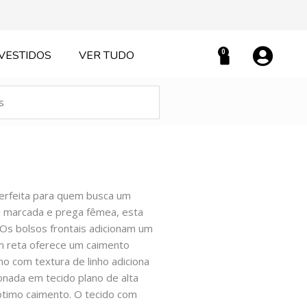
0
VESTIDOS
VER TUDO
Carrinho
erfeita para quem busca um
ra marcada e prega fêmea, esta
 Os bolsos frontais adicionam um
m reta oferece um caimento
no com textura de linho adiciona
ionada em tecido plano de alta
 ótimo caimento. O tecido com