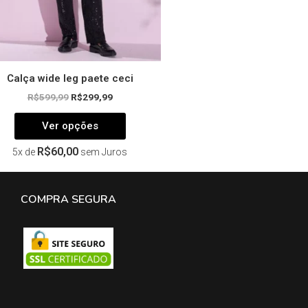
página
do
produto
Calça wide leg paete ceci
R$
599,99
R$
299,99
Ver opções
R$
60,00
5x de
sem Juros
COMPRA SEGURA