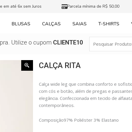
e em até 6x sem Juros
Parcela mínima de R$ 50,00
BLUSAS
CALÇAS
SAIAS
T-SHIRTS
Pesquisar
ra. Utilize o cupom
CLIENTE10
Produtos
CALÇA RITA
Calça wide leg que combina conforto e sofisti
com cós e botão, além de pregas e passante
elegância. Confeccionada em tecido de alfaiatar
contemporâneos.
Composição
97% Poliéster 3% Elastano