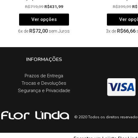
R$
719,99
R$
431,99
R$
399,99
R$
Ver opções
Ver opç
R$
72,00
R$
66,66
6x de
sem Juros
3x de
INFORMAÇÕES
Prazos de Entrega​
Trocas e Devoluções​
Segurança e Privacidade
© 2020 Todos os direitos reservado