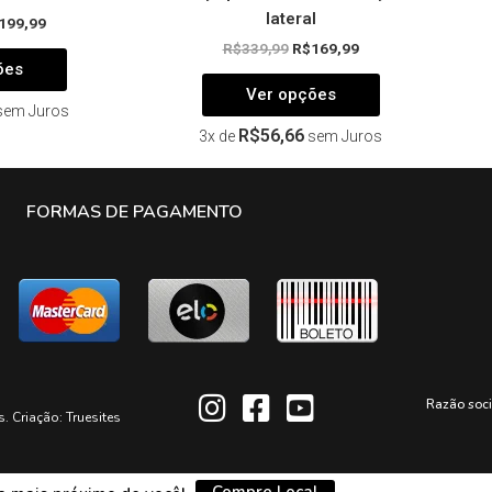
lateral
199,99
R$
339,99
R$
169,99
ões
Ver opções
sem Juros
R$
56,66
3x de
sem Juros
FORMAS DE PAGAMENTO
Razão soc
s. Criação:
Truesites
Compre Local