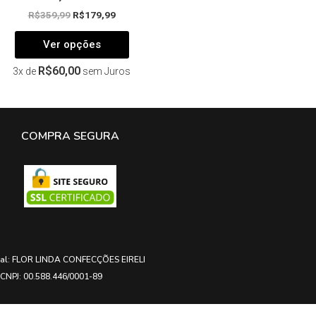
R$
359,99
R$
179,99
Ver opções
R$
60,00
3x de
sem Juros
COMPRA SEGURA
ial: FLOR LINDA CONFECÇÕES EIRELI
CNPJ: 00.588.446/0001-89