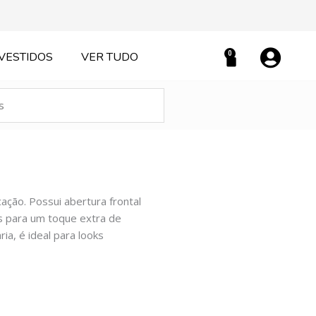
0
VESTIDOS
VER TUDO
Carrinho
cação. Possui abertura frontal
s para um toque extra de
ia, é ideal para looks