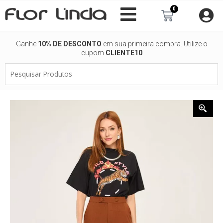
Ir
0
Carrinho
para
o
conteúdo
Ganhe
10% DE DESCONTO
em sua primeira compra. Utilize o
cupom
CLIENTE10
Pesquisar
Produtos