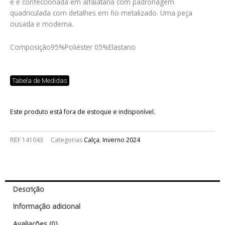
e é confeccionada em alfaiataria com padronagem
quadriculada com detalhes em fio metalizado. Uma peça
ousada e moderna.
Composição
95%Poliéster 05%Elastano
Tabela de Medidas
Este produto está fora de estoque e indisponível.
REF
141043
Categorias
Calça
,
Inverno 2024
Descrição
Informação adicional
Avaliações (0)