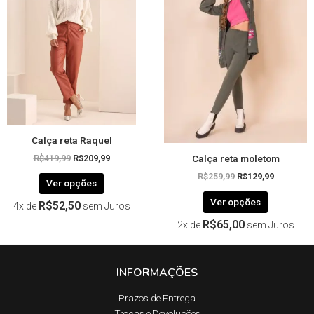
R$419,99.
R$209,99.
R$259,99.
R$129,99.
várias
várias
variantes.
variantes.
As
As
opções
opções
podem
podem
ser
ser
escolhidas
escolhida
na
na
página
página
Calça reta Raquel
do
do
Calça reta moletom
produto
produto
R$
419,99
R$
209,99
R$
259,99
R$
129,99
Ver opções
Ver opções
R$
52,50
4x de
sem Juros
R$
65,00
2x de
sem Juros
INFORMAÇÕES
Prazos de Entrega​
Trocas e Devoluções​