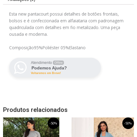
Esta new pantacourt possui detalhes de botões frontais,
bolsos e é confeccionada em alfaiataria com padronagem
quadriculada com detalhes em fio metalizado. Uma peça
ousada e moderna.
Composição
95%Poliéster 05%Elastano
Atendimento
Offline
Podemos Ajuda?
Voltaremos em Breve!
Produtos relacionados
O
Este
O
O
Este
O
-50%
-50%
preço
preço
preço
preço
produto
produto
original
atual
original
atual
tem
tem
era:
é:
era:
é: