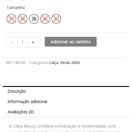
Tamanho
34
36
38
40
42
-
+
Adicionar ao carrinho
REF
146100
Categorias
Calça
,
Verão 2026
Descrição
Informação adicional
Avaliações (0)
A Calça Mussy combina sofisticação e modernidade com