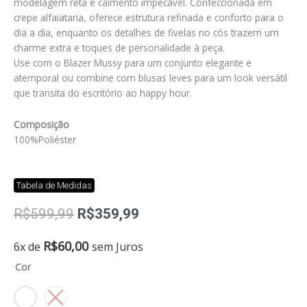
modelagem reta e caimento impecável. Confeccionada em
crepe alfaiataria, oferece estrutura refinada e conforto para o
dia a dia, enquanto os detalhes de fivelas no cós trazem um
charme extra e toques de personalidade à peça.
Use com o Blazer Mussy para um conjunto elegante e
atemporal ou combine com blusas leves para um look versátil
que transita do escritório ao happy hour.
Composição
100%Poliéster
Tabela de Medidas
O
O
R$
599,99
R$
359,99
preço
preço
original
atual
Calça
R$
60,00
6x de
sem Juros
era:
é:
mussy
Cor
R$599,99.
R$359,99.
quantidade