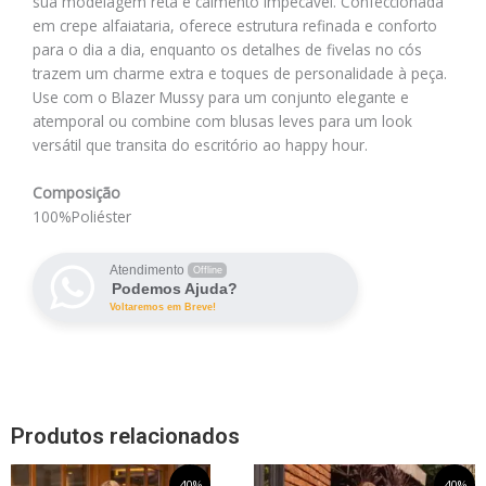
sua modelagem reta e caimento impecável. Confeccionada
em crepe alfaiataria, oferece estrutura refinada e conforto
para o dia a dia, enquanto os detalhes de fivelas no cós
trazem um charme extra e toques de personalidade à peça.
Use com o Blazer Mussy para um conjunto elegante e
atemporal ou combine com blusas leves para um look
versátil que transita do escritório ao happy hour.
Composição
100%Poliéster
Atendimento
Offline
Podemos Ajuda?
Voltaremos em Breve!
Produtos relacionados
O
Este
O
O
Este
O
-40%
-40%