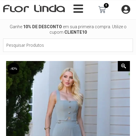
Ir
0
Carrinho
para
o
conteúdo
Ganhe
10% DE DESCONTO
em sua primeira compra. Utilize o
cupom
CLIENTE10
Pesquisar
Produtos
-40%