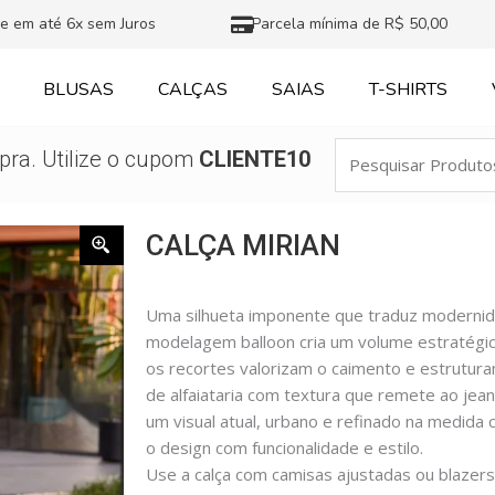
e em até 6x sem Juros
Parcela mínima de R$ 50,00
BLUSAS
CALÇAS
SAIAS
T-SHIRTS
Pesquisar
ra. Utilize o cupom
CLIENTE10
Produtos
CALÇA MIRIAN
Uma silhueta imponente que traduz modernid
modelagem balloon cria um volume estratégi
os recortes valorizam o caimento e estrutura
de alfaiataria com textura que remete ao jean
um visual atual, urbano e refinado na medid
o design com funcionalidade e estilo.
Use a calça com camisas ajustadas ou blazers