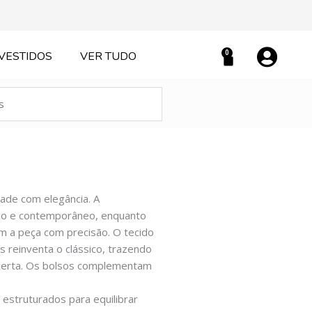
0
VESTIDOS
VER TUDO
Carrinho
ade com elegância. A
co e contemporâneo, enquanto
m a peça com precisão. O tecido
s reinventa o clássico, trazendo
a certa. Os bolsos complementam
 estruturados para equilibrar