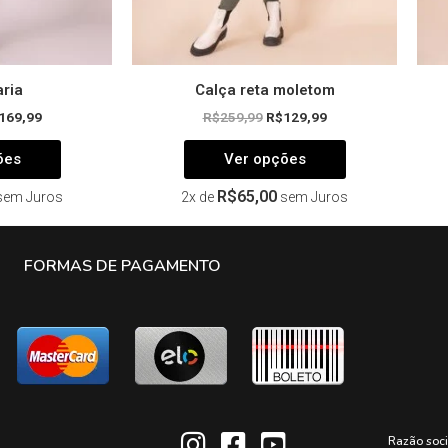
do
do
produto
produto
ria
Calça reta moletom
169,99
R$
259,99
R$
129,99
ões
Ver opções
R$
65,00
sem Juros
2x de
sem Juros
FORMAS DE PAGAMENTO
Razão soc