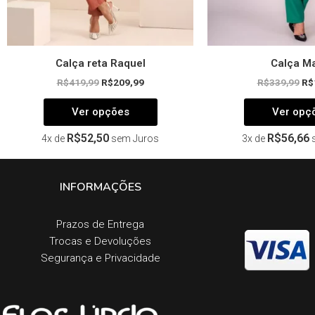
do
produto
Calça reta Raquel
Calça Ma
R$
419,99
R$
209,99
R$
339,99
R$
Ver opções
Ver opç
R$
52,50
R$
56,66
4x de
sem Juros
3x de
INFORMAÇÕES
Prazos de Entrega​
Trocas e Devoluções​
Segurança e Privacidade