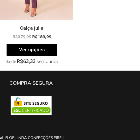
do
produto
Calça julia
R$
379,99
R$
189,99
Ver opções
R$
63,33
3x de
sem Juros
COMPRA SEGURA
ial: FLOR LINDA CONFECÇÕES EIRELI