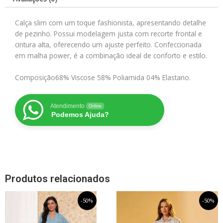
Calça slim com um toque fashionista, apresentando detalhe
de pezinho. Possui modelagem justa com recorte frontal e
cintura alta, oferecendo um ajuste perfeito. Confeccionada
em malha power, é a combinação ideal de conforto e estilo.
Composição
68% Viscose 58% Poliamida 04% Elastano.
Atendimento
Online
Podemos Ajuda?
Produtos relacionados
O
Este
O
O
Este
O
-50%
-50%
preço
preço
preço
preço
produto
produto
original
atual
original
atual
tem
tem
era:
é:
era:
é: