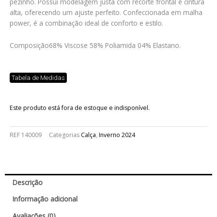
pezinho. Possui modelagem justa com recorte frontal e cintura
alta, oferecendo um ajuste perfeito. Confeccionada em malha
power, é a combinação ideal de conforto e estilo.
Composição
68% Viscose 58% Poliamida 04% Elastano.
Tabela de Medidas
Este produto está fora de estoque e indisponível.
REF
140009
Categorias
Calça
,
Inverno 2024
Descrição
Informação adicional
Avaliações (0)