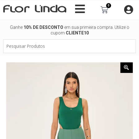
Ir
0
Carrinho
para
o
conteúdo
Ganhe
10% DE DESCONTO
em sua primeira compra. Utilize o
cupom
CLIENTE10
Pesquisar
Produtos