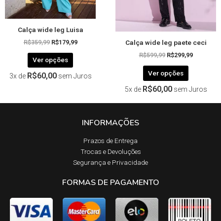
na
na
página
página
Calça wide leg Luisa
do
do
Calça wide leg paete ceci
produto
produto
R$
359,99
R$
179,99
R$
599,99
R$
299,99
Ver opções
Ver opções
R$
60,00
3x de
sem Juros
R$
60,00
5x de
sem Juros
INFORMAÇÕES
Prazos de Entrega​
Trocas e Devoluções​
Segurança e Privacidade
FORMAS DE PAGAMENTO