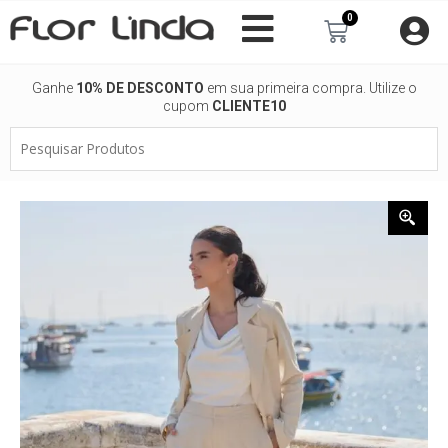
Ir
0
Carrinho
para
o
conteúdo
Ganhe
10% DE DESCONTO
em sua primeira compra. Utilize o
cupom
CLIENTE10
Pesquisar
Produtos