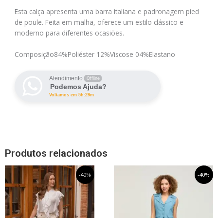
Esta calça apresenta uma barra italiana e padronagem pied
de poule. Feita em malha, oferece um estilo clássico e
moderno para diferentes ocasiões.
Composição
84%Poliéster 12%Viscose 04%Elastano
Atendimento
Offline
Podemos Ajuda?
Voltamos em 5h:29m
Produtos relacionados
O
Este
O
O
Este
O
-40%
-40%
preço
preço
preço
preço
produto
produto
original
atual
original
atual
tem
tem
era:
é:
era:
é:
R$599,99.
R$359,99.
R$489,99.
R$293,99.
várias
várias
variantes.
variantes.