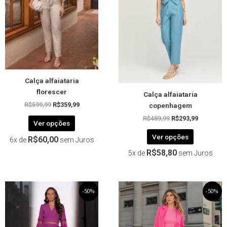
As
As
opções
opções
podem
podem
ser
ser
escolhidas
escolhida
na
na
página
página
Calça alfaiataria
do
do
florescer
Calça alfaiataria
produto
produto
copenhagem
R$
599,99
R$
359,99
R$
489,99
R$
293,99
Ver opções
Ver opções
R$
60,00
6x de
sem Juros
R$
58,80
5x de
sem Juros
O
Este
O
O
Este
O
-50%
-50%
preço
preço
preço
preço
produto
produto
original
atual
original
atual
tem
tem
era:
é:
era:
é:
R$339,99.
R$169,99.
R$259,99.
R$129,99.
várias
várias