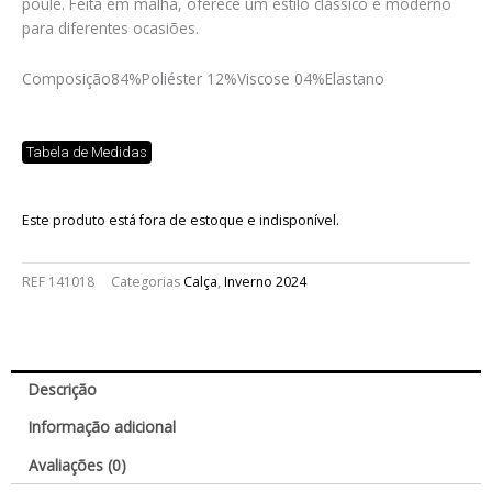
poule. Feita em malha, oferece um estilo clássico e moderno
para diferentes ocasiões.
Composição
84%Poliéster 12%Viscose 04%Elastano
Tabela de Medidas
Este produto está fora de estoque e indisponível.
REF
141018
Categorias
Calça
,
Inverno 2024
Descrição
Informação adicional
Avaliações (0)