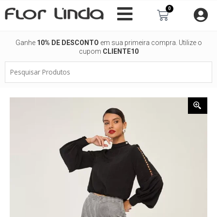
Ir
0
Carrinho
para
o
conteúdo
Ganhe
10% DE DESCONTO
em sua primeira compra. Utilize o
cupom
CLIENTE10
Pesquisar
Produtos