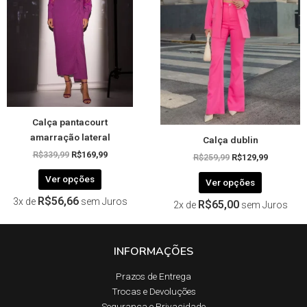
variantes.
variantes.
As
As
opções
opções
podem
podem
ser
ser
escolhidas
escolhida
na
na
página
página
Calça pantacourt
do
do
amarração lateral
Calça dublin
produto
produto
R$
339,99
R$
169,99
R$
259,99
R$
129,99
Ver opções
Ver opções
R$
56,66
3x de
sem Juros
R$
65,00
2x de
sem Juros
INFORMAÇÕES
Prazos de Entrega​
Trocas e Devoluções​
Segurança e Privacidade