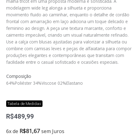
malha tricot em uma proposta moderna e sofisticada. A
modelagem wide leg alonga a silhueta e proporciona
movimento fluido ao caminhar, enquanto o detalhe de cordão
frontal com amarração em laço adiciona um toque delicado e
feminino ao design. A peça une textura marcante, conforto e
caimento impecável, criando um visual naturalmente refinado.
Use a calça com blusas ajustadas para valorizar a silhueta ou
combine com camisas leves e peças de alfaiataria para compor
produções elegantes e contemporâneas que transitam com
facilidade entre o casual sofisticado e ocasiões especiais.
Composição
64%Poliéster 34%Viscose 02%Elastano
Tabela de Medidas
R$
489,99
Calça
R$
81,67
6x de
sem Juros
crochet