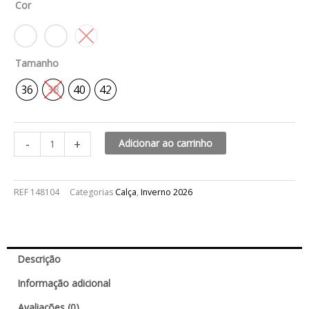
Cor
quantidade
Tamanho
36
38
40
42
-
+
Adicionar ao carrinho
REF
148104
Categorias
Calça
,
Inverno 2026
Descrição
Informação adicional
Avaliações (0)