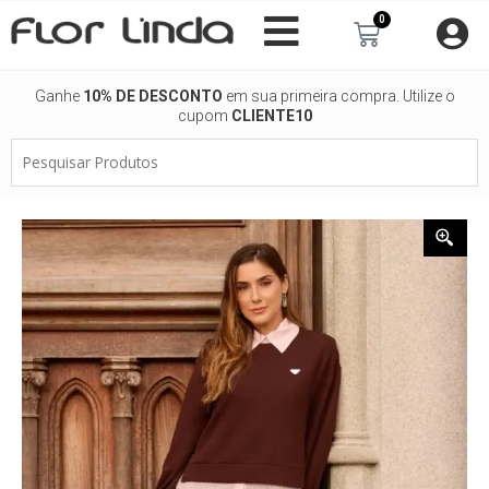
Ir
0
Carrinho
para
o
conteúdo
Ganhe
10% DE DESCONTO
em sua primeira compra. Utilize o
cupom
CLIENTE10
Pesquisar
Produtos