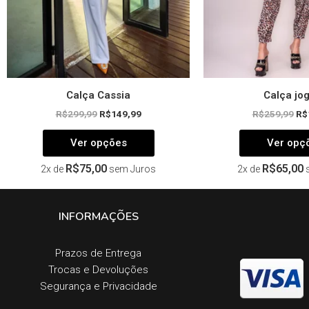
na
página
do
produto
Calça Cassia
Calça jo
R$
299,99
R$
149,99
R$
259,99
R$
Ver opções
Ver opç
R$
75,00
R$
65,00
2x de
sem Juros
2x de
INFORMAÇÕES
Prazos de Entrega​
Trocas e Devoluções​
Segurança e Privacidade