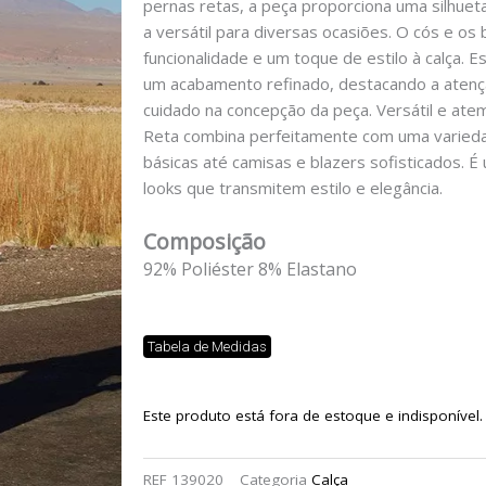
pernas retas, a peça proporciona uma silhuet
a versátil para diversas ocasiões. O cós e os
funcionalidade e um toque de estilo à calça. 
um acabamento refinado, destacando a atenç
cuidado na concepção da peça. Versátil e at
Reta combina perfeitamente com uma varieda
básicas até camisas e blazers sofisticados. É
looks que transmitem estilo e elegância.
Composição
92% Poliéster 8% Elastano
Tabela de Medidas
Este produto está fora de estoque e indisponível.
REF
139020
Categoria
Calça