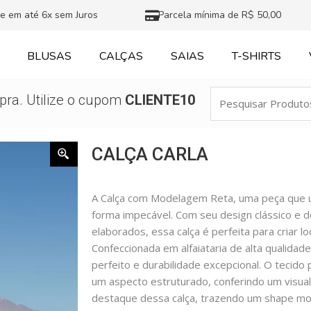
e em até 6x sem Juros
Parcela mínima de R$ 50,00
BLUSAS
CALÇAS
SAIAS
T-SHIRTS
Pesquisar
ra. Utilize o cupom
CLIENTE10
Produtos
CALÇA CARLA
A Calça com Modelagem Reta, uma peça que un
forma impecável. Com seu design clássico e 
elaborados, essa calça é perfeita para criar 
Confeccionada em alfaiataria de alta qualidad
perfeito e durabilidade excepcional. O tecid
um aspecto estruturado, conferindo um visua
destaque dessa calça, trazendo um shape m