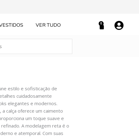
0
VESTIDOS
VER TUDO
Carrinho
e estilo e sofisticação de
detalhes cuidadosamente
looks elegantes e modernos.
e, a calça oferece um caimento
o proporciona um toque suave e
l refinado. A modelagem reta é o
oderno e atemporal. Com suas