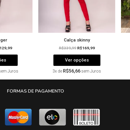
na
na
página
página
do
do
produto
produto
gger
Calça skinny
129,99
R$
339,99
R$
169,99
ões
Ver opções
R$
56,66
sem Juros
3x de
sem Juros
FORMAS DE PAGAMENTO