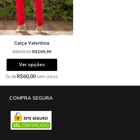
na
página
do
produto
Calça Valentina
R$
599,99
R$
299,99
Ver opções
R$
60,00
5x de
sem Juros
COMPRA SEGURA