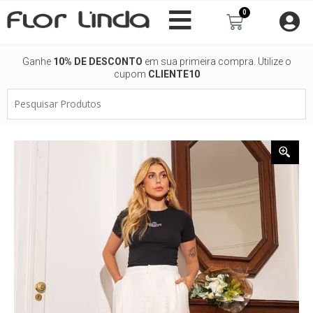
Ir
0
Carrinho
para
o
conteúdo
Ganhe
10% DE DESCONTO
em sua primeira compra. Utilize o
cupom
CLIENTE10
Pesquisar
Produtos