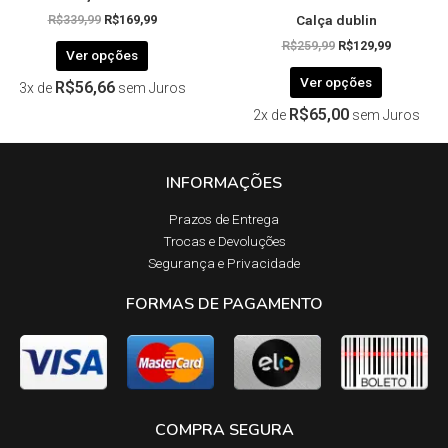
Calça dublin
produto
produto
R$
339,99
R$
169,99
R$
259,99
R$
129,99
Ver opções
Ver opções
R$
56,66
3x de
sem Juros
R$
65,00
2x de
sem Juros
INFORMAÇÕES
Prazos de Entrega​
Trocas e Devoluções​
Segurança e Privacidade
FORMAS DE PAGAMENTO
COMPRA SEGURA