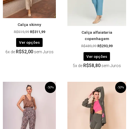
ser
ser
escolhidas
escolhida
na
na
página
página
Calça skinny
do
do
Calça alfaiataria
produto
produto
R$
519,99
R$
311,99
copenhagem
Ver opções
R$
489,99
R$
293,99
R$
52,00
6x de
sem Juros
Ver opções
R$
58,80
5x de
sem Juros
O
Este
O
O
Este
O
-50%
-50%
preço
preço
preço
preço
produto
produto
original
atual
original
atual
tem
tem
era:
é:
era:
é:
R$259,99.
R$129,99.
R$259,99.
R$129,99.
várias
várias
variantes.
variantes.
As
As
opções
opções
podem
podem