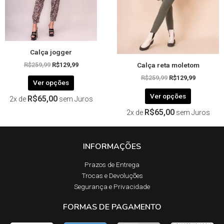
ser
ser
escolhidas
escolhida
na
na
página
página
Calça jogger
do
do
Calça reta moletom
produto
produto
R$
259,99
R$
129,99
R$
259,99
R$
129,99
Ver opções
Ver opções
R$
65,00
2x de
sem Juros
R$
65,00
2x de
sem Juros
INFORMAÇÕES
Prazos de Entrega​
Trocas e Devoluções​
Segurança e Privacidade
FORMAS DE PAGAMENTO