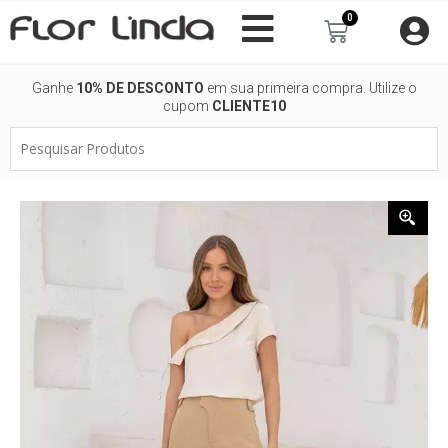
Ir
0
Carrinho
para
o
conteúdo
Ganhe
10% DE DESCONTO
em sua primeira compra. Utilize o
cupom
CLIENTE10
Pesquisar
Produtos