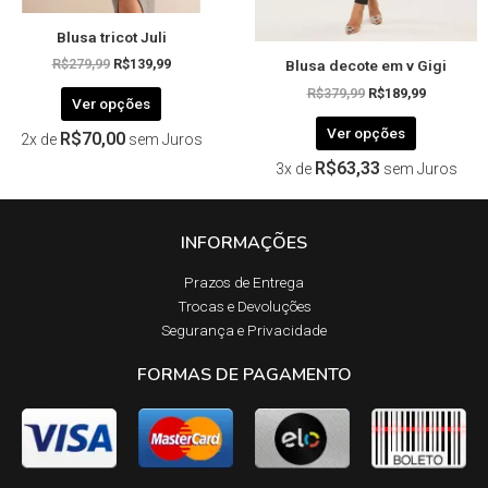
página
página
Blusa tricot Juli
do
do
Blusa decote em v Gigi
produto
produto
R$
279,99
R$
139,99
R$
379,99
R$
189,99
Ver opções
Ver opções
R$
70,00
2x de
sem Juros
R$
63,33
3x de
sem Juros
INFORMAÇÕES
Prazos de Entrega​
Trocas e Devoluções​
Segurança e Privacidade
FORMAS DE PAGAMENTO