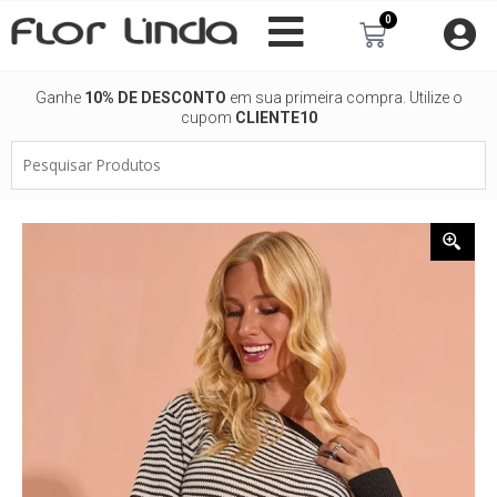
Ir
0
Carrinho
para
o
conteúdo
Ganhe
10% DE DESCONTO
em sua primeira compra. Utilize o
cupom
CLIENTE10
Pesquisar
Produtos