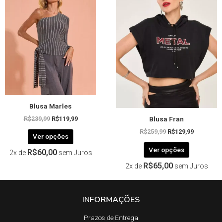
era:
é:
era:
é:
R$239,99.
R$119,99.
R$259,99.
R$129,99.
várias
várias
variantes.
variantes.
As
As
opções
opções
podem
podem
ser
ser
escolhidas
escolhida
na
na
página
página
Blusa Marles
do
do
Blusa Fran
produto
produto
R$
239,99
R$
119,99
R$
259,99
R$
129,99
Ver opções
Ver opções
R$
60,00
2x de
sem Juros
R$
65,00
2x de
sem Juros
INFORMAÇÕES
Prazos de Entrega​