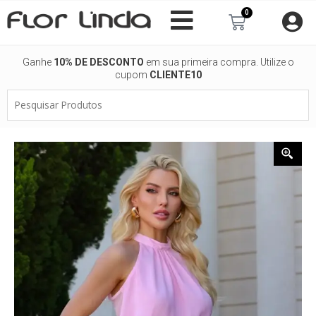
Ir
0
Carrinho
para
o
conteúdo
Ganhe
10% DE DESCONTO
em sua primeira compra. Utilize o
cupom
CLIENTE10
Pesquisar
Produtos