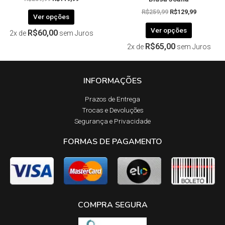
R$
259,99
R$
129,99
Ver opções
Ver opções
R$
60,00
2x de
sem Juros
R$
65,00
2x de
sem Juros
INFORMAÇÕES
Prazos de Entrega​
Trocas e Devoluções​
Segurança e Privacidade
FORMAS DE PAGAMENTO
COMPRA SEGURA