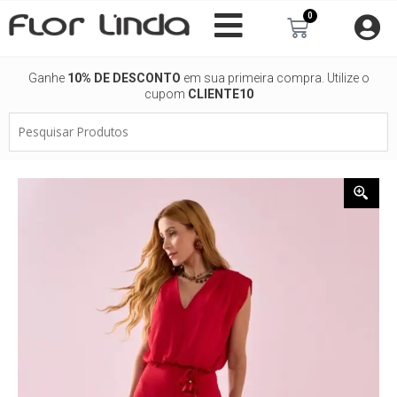
Ir
0
Carrinho
para
o
conteúdo
Ganhe
10% DE DESCONTO
em sua primeira compra. Utilize o
cupom
CLIENTE10
Pesquisar
Produtos