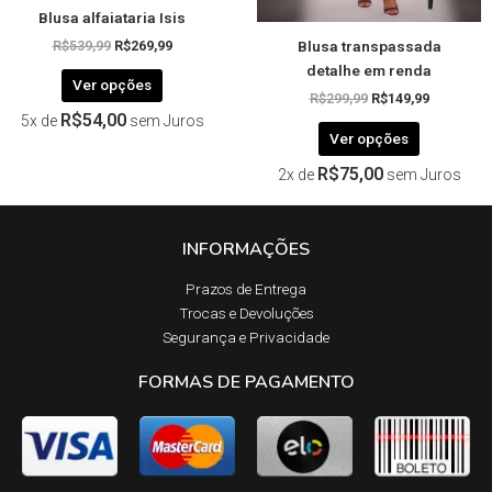
Blusa alfaiataria Isis
do
do
Blusa transpassada
produto
produto
R$
539,99
R$
269,99
detalhe em renda
Ver opções
R$
299,99
R$
149,99
R$
54,00
5x de
sem Juros
Ver opções
R$
75,00
2x de
sem Juros
INFORMAÇÕES
Prazos de Entrega​
Trocas e Devoluções​
Segurança e Privacidade
FORMAS DE PAGAMENTO