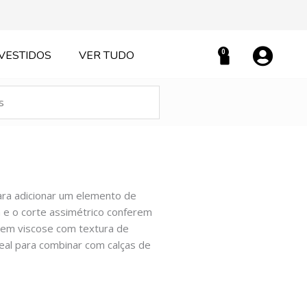
0
VESTIDOS
VER TUDO
Carrinho
ara adicionar um elemento de
a e o corte assimétrico conferem
 em viscose com textura de
ideal para combinar com calças de