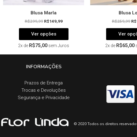
Blusa Marla
Blusa Lo
R$
299,99
R$
149,99
R$
259,99
R$
Ver opções
Ver opç
R$
75,00
R$
65,00
2x de
sem Juros
2x de
INFORMAÇÕES
Prazos de Entrega​
Trocas e Devoluções​
Segurança e Privacidade
© 2020 Todos os direitos reservado