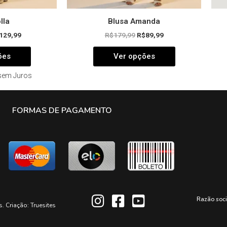
lla
Blusa Amanda
129,99
R$
179,99
R$
89,99
ões
Ver opções
sem Juros
FORMAS DE PAGAMENTO
Razão soc
s. Criação:
Truesites