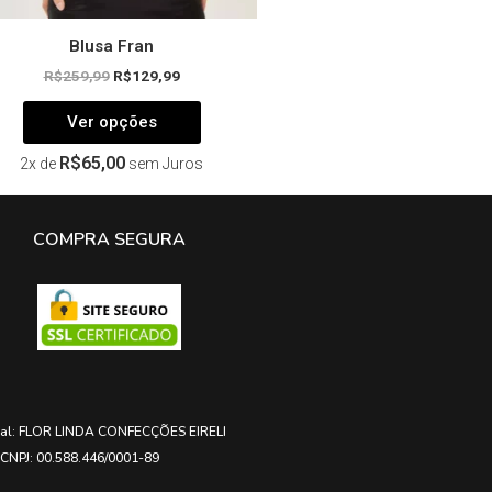
Blusa Fran
R$
259,99
R$
129,99
Ver opções
R$
65,00
2x de
sem Juros
COMPRA SEGURA
ial: FLOR LINDA CONFECÇÕES EIRELI
CNPJ: 00.588.446/0001-89