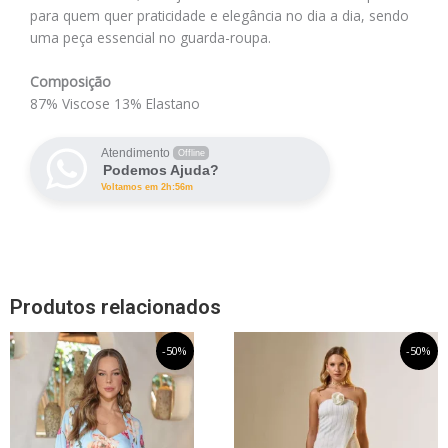
para quem quer praticidade e elegância no dia a dia, sendo
uma peça essencial no guarda-roupa.
Composição
87% Viscose 13% Elastano
Atendimento
Offline
Podemos Ajuda?
Voltamos em 2h:56m
Produtos relacionados
O
Este
O
O
Este
O
-50%
-50%
preço
preço
preço
preço
produto
produto
original
atual
original
atual
tem
tem
era:
é:
era:
é:
R$339,99.
R$169,99.
R$179,99.
R$89,99.
várias
várias
variantes.
variantes.