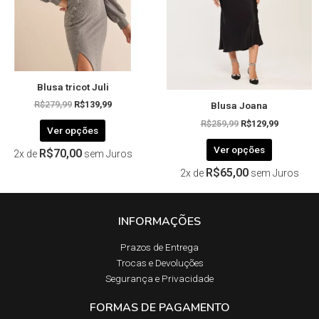
podem
podem
ser
ser
escolhidas
escolhida
na
na
página
página
Blusa tricot Juli
do
do
Blusa Joana
produto
produto
R$
279,99
R$
139,99
R$
259,99
R$
129,99
Ver opções
Ver opções
R$
70,00
2x de
sem Juros
R$
65,00
2x de
sem Juros
INFORMAÇÕES
Prazos de Entrega​
Trocas e Devoluções​
Segurança e Privacidade
FORMAS DE PAGAMENTO