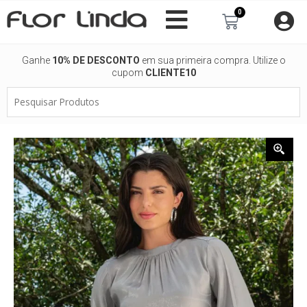
Ir
0
Carrinho
para
o
conteúdo
Ganhe
10% DE DESCONTO
em sua primeira compra. Utilize o
cupom
CLIENTE10
Pesquisar
Produtos