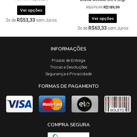
R$
379,99
R$
189,99
Ver opções
Ver opções
R$
53,33
3x de
sem Juros
R$
63,33
3x de
sem Juros
INFORMAÇÕES
Prazos de Entrega​
Trocas e Devoluções​
Segurança e Privacidade
FORMAS DE PAGAMENTO
COMPRA SEGURA