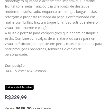
modelagem ajustada e acabamento impecável. O detalhe
frontal com metal franzido cria um ponto de destaque
moderno e sofisticado, enquanto as mangas longas justas
reforçam a proposta refinada da peça. Confeccionada em
malha com brilho, traz um toque luminoso sutil que eleva o
visual com charme e elegância.
A blusa é perfeita para composições que pedem destaque e
estilo. Combine com calças de alfaiataria ou saias para um
visual sofisticado, ou aposte em peças mais estruturadas para
criar produções modernas, femininas e cheias de
personalidade.
Composição
94% Poliéster 6% Elastano
Tabela de Medidas
R$
329,99
Blusa
R$
55,00