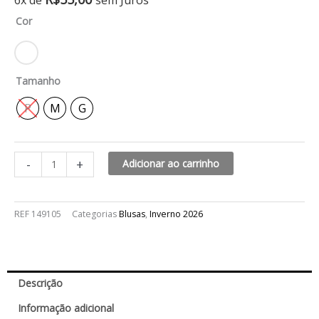
6x de
sem Juros
justa
Cor
maria
quantidade
Tamanho
P
M
G
-
+
Adicionar ao carrinho
REF
149105
Categorias
Blusas
,
Inverno 2026
Descrição
Informação adicional