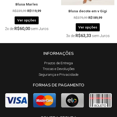
Blusa Marles
do
do
Blusa decote em v Gigi
produto
produto
R$
239,99
R$
119,99
R$
379,99
R$
189,99
Ver opções
Ver opções
R$
60,00
2x de
sem Juros
R$
63,33
3x de
sem Juros
INFORMAÇÕES
Prazos de Entrega​
Trocas e Devoluções​
Segurança e Privacidade
FORMAS DE PAGAMENTO