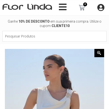
Ir
0
Carrinho
para
o
conteúdo
Ganhe
10% DE DESCONTO
em sua primeira compra. Utilize o
cupom
CLIENTE10
Pesquisar
Produtos