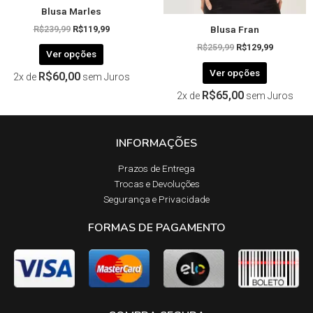
Blusa Marles
do
do
Blusa Fran
produto
produto
R$
239,99
R$
119,99
R$
259,99
R$
129,99
Ver opções
Ver opções
R$
60,00
2x de
sem Juros
R$
65,00
2x de
sem Juros
INFORMAÇÕES
Prazos de Entrega​
Trocas e Devoluções​
Segurança e Privacidade
FORMAS DE PAGAMENTO