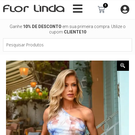
Ir
0
Carrinho
para
o
conteúdo
Ganhe
10% DE DESCONTO
em sua primeira compra. Utilize o
cupom
CLIENTE10
Pesquisar
Produtos