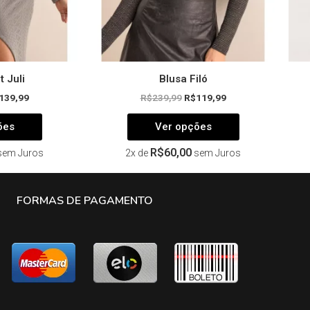
página
página
do
do
produto
produto
t Juli
Blusa Filó
139,99
R$
239,99
R$
119,99
ões
Ver opções
R$
60,00
sem Juros
2x de
sem Juros
FORMAS DE PAGAMENTO