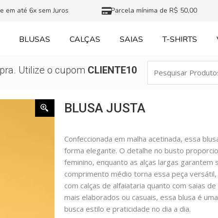
e em até 6x sem Juros
Parcela mínima de R$ 50,00
BLUSAS
CALÇAS
SAIAS
T-SHIRTS
Pesquisar
ra. Utilize o cupom
CLIENTE10
Produtos
BLUSA JUSTA
Confeccionada em malha acetinada, essa blusa 
forma elegante. O detalhe no busto proporc
feminino, enquanto as alças largas garantem 
comprimento médio torna essa peça versátil
com calças de alfaiataria quanto com saias de c
mais elaborados ou casuais, essa blusa é um
busca estilo e praticidade no dia a dia.