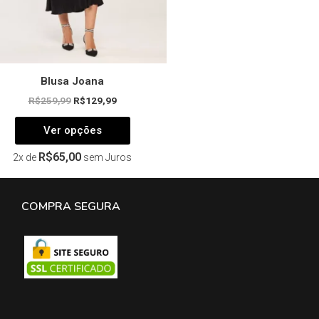
página
do
produto
Blusa Joana
R$
259,99
R$
129,99
Ver opções
R$
65,00
2x de
sem Juros
COMPRA SEGURA