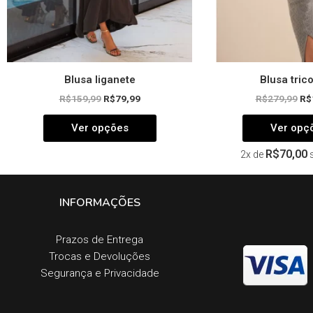
página
do
produto
Blusa liganete
Blusa trico
R$
159,99
R$
79,99
R$
279,99
R$
Ver opções
Ver opç
R$
70,00
2x de
INFORMAÇÕES
Prazos de Entrega​
Trocas e Devoluções​
Segurança e Privacidade