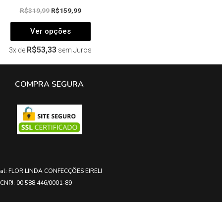
R$
319,99
R$
159,99
Ver opções
R$
53,33
3x de
sem Juros
COMPRA SEGURA
ial: FLOR LINDA CONFECÇÕES EIRELI
CNPJ: 00.588.446/0001-89