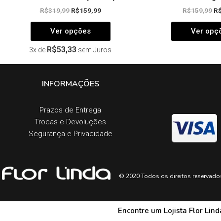
R$
319,99
R$
159,99
R$
159,99
R
Ver opções
Ver opç
R$
53,33
3x de
sem Juros
INFORMAÇÕES
Prazos de Entrega​
Trocas e Devoluções​
Segurança e Privacidade
© 2020 Todos os direitos reservado
Encontre um Lojista Flor Lin