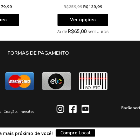
$
79,99
R$
259,99
R$
129,99
ões
Ver opções
R$
65,00
2x de
sem Juros
FORMAS DE PAGAMENTO
Razão soc
s. Criação:
Truesites
Compre Local
da mais próximo de você!