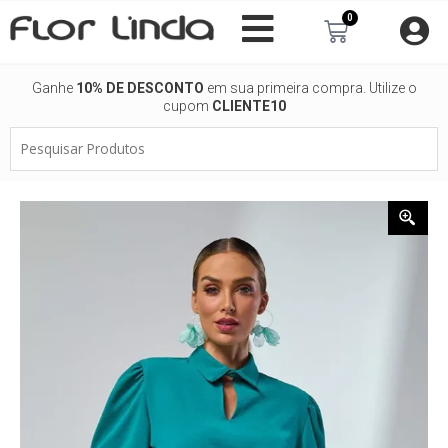
Ir
0
Carrinho
para
o
conteúdo
Ganhe
10% DE DESCONTO
em sua primeira compra. Utilize o
cupom
CLIENTE10
Pesquisar
Produtos