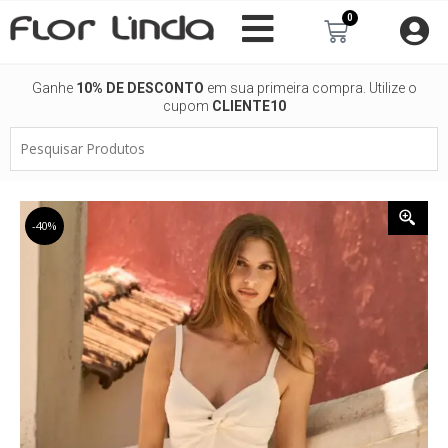
Ir
0
Carrinho
para
o
conteúdo
Ganhe
10% DE DESCONTO
em sua primeira compra. Utilize o
cupom
CLIENTE10
Pesquisar
Produtos
-40%