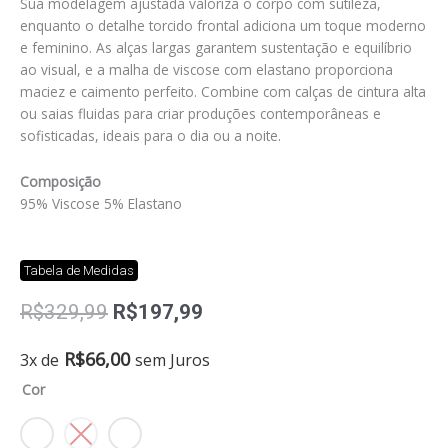
Sua modelagem ajustada valoriza o corpo com sutileza,
enquanto o detalhe torcido frontal adiciona um toque moderno
e feminino. As alças largas garantem sustentação e equilíbrio
ao visual, e a malha de viscose com elastano proporciona
maciez e caimento perfeito. Combine com calças de cintura alta
ou saias fluidas para criar produções contemporâneas e
sofisticadas, ideais para o dia ou a noite.
Composição
95% Viscose 5% Elastano
Tabela de Medidas
O
O
R$
329,99
R$
197,99
preço
preço
original
atual
Blusa
R$
66,00
3x de
sem Juros
era:
é:
geo
Cor
R$329,99.
R$197,99.
quantidade