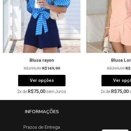
podem
ser
escolhidas
na
página
do
produto
Blusa rayon
Blusa Lo
R$
299,99
R$
149,99
R$
299,99
R$
Ver opções
Ver opç
R$
75,00
R$
75,00
2x de
sem Juros
2x de
INFORMAÇÕES
Prazos de Entrega​