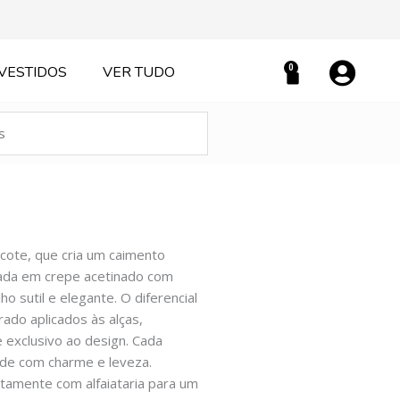
0
VESTIDOS
VER TUDO
Carrinho
ecote, que cria um caimento
nada em crepe acetinado com
ho sutil e elegante. O diferencial
ado aplicados às alças,
 exclusivo ao design. Cada
dade com charme e leveza.
itamente com alfaiataria para um