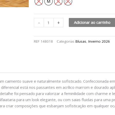
P
M
G
GG
-
+
Adicionar ao carrinho
REF
148018
Categorias
Blusas
,
Inverno 2026
ia um caimento suave e naturalmente sofisticado. Confeccionada 
 O diferencial está nos passantes em acrílico marrom e dourado ap
etalhe foi pensado para valorizar a feminilidade com charme e l
faiataria para um look elegante, ou com saias fluidas para uma p
para criar composições que esbanjam sofisticação em qualquer oc