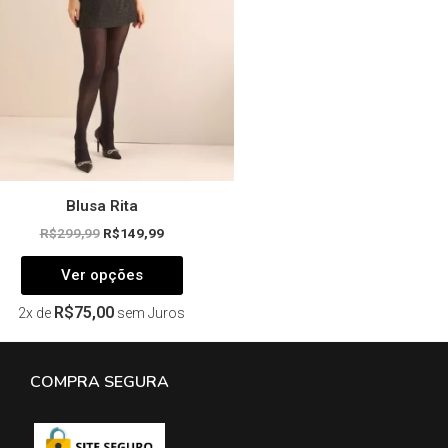
podem
ser
escolhidas
na
página
do
produto
Blusa Rita
R$
299,99
R$
149,99
Ver opções
R$
75,00
2x de
sem Juros
COMPRA SEGURA