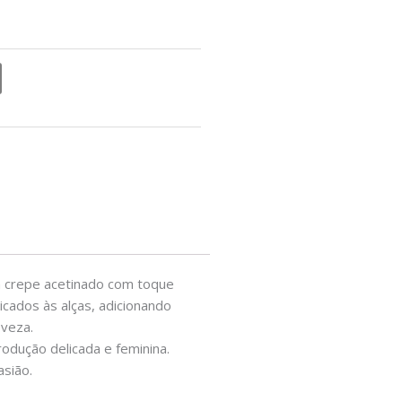
em crepe acetinado com toque
licados às alças, adicionando
eveza.
rodução delicada e feminina.
asião.