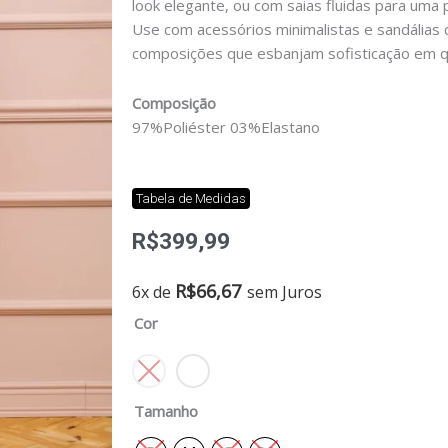
look elegante, ou com saias fluidas para uma 
Use com acessórios minimalistas e sandálias de
composições que esbanjam sofisticação em q
Composição
97%Poliéster 03%Elastano
Tabela de Medidas
R$
399,99
Blusa
R$
66,67
6x de
sem Juros
de
Cor
alça
lavínea
quantidade
Tamanho