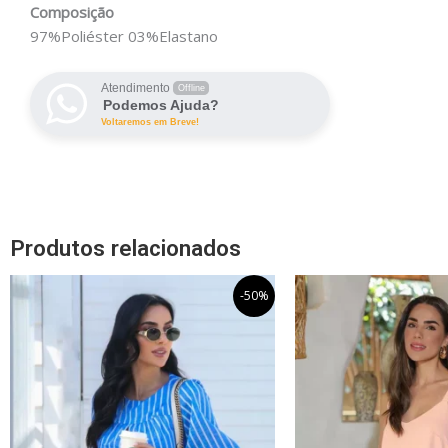
Composição
97%Poliéster 03%Elastano
Atendimento
Offline
Podemos Ajuda?
Voltaremos em Breve!
Produtos relacionados
O
O
O
Este
-50%
preço
preço
pr
produto
original
atual
ori
tem
era:
é:
era
R$299,99.
R$149,99.
R$
várias
variantes.
As
opções