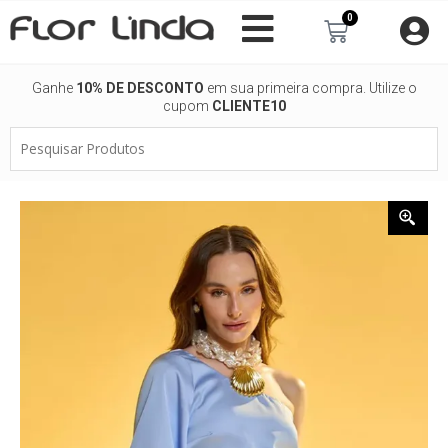
Ir
0
Carrinho
para
o
conteúdo
Ganhe
10% DE DESCONTO
em sua primeira compra. Utilize o
cupom
CLIENTE10
Pesquisar
Produtos