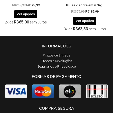
Blusa decote em v Gigi
produto
produto
R$
259,99
R$
129,99
R$
379,99
R$
189,99
Ver opções
Ver opções
R$
65,00
2x de
sem Juros
R$
63,33
3x de
sem Juros
INFORMAÇÕES
Prazos de Entrega​
Trocas e Devoluções​
Segurança e Privacidade
FORMAS DE PAGAMENTO
COMPRA SEGURA