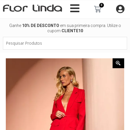
Ir
0
Carrinho
para
o
conteúdo
Ganhe
10% DE DESCONTO
em sua primeira compra. Utilize o
cupom
CLIENTE10
Pesquisar
Produtos