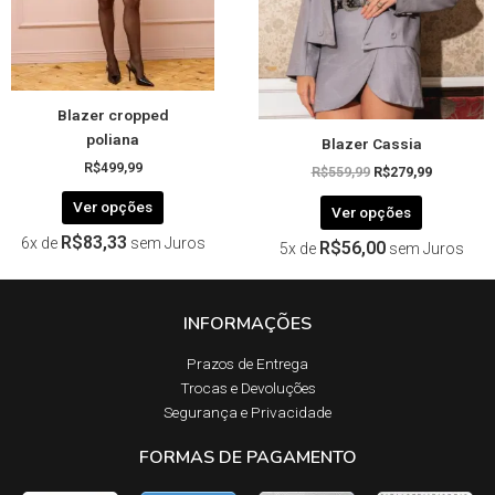
ser
ser
escolhidas
escolhida
na
na
página
página
Blazer cropped
do
do
poliana
Blazer Cassia
produto
produto
R$
499,99
R$
559,99
R$
279,99
Ver opções
Ver opções
R$
83,33
6x de
sem Juros
R$
56,00
5x de
sem Juros
INFORMAÇÕES
Prazos de Entrega​
Trocas e Devoluções​
Segurança e Privacidade
FORMAS DE PAGAMENTO