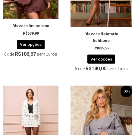
ser
ser
escolhidas
escolhida
na
na
página
página
Blazer slim serena
do
do
Blazer alfaiataria
produto
produto
R$
639,99
fishbone
Ver opções
R$
839,99
R$
106,67
6x de
sem Juros
Ver opções
R$
140,00
6x de
sem Juros
Este
O
Este
O
-50%
preço
preço
produto
produto
original
atual
tem
tem
era:
é:
R$559,99.
R$279,99.
várias
várias
variantes.
variantes.
As
As
opções
opções
podem
podem