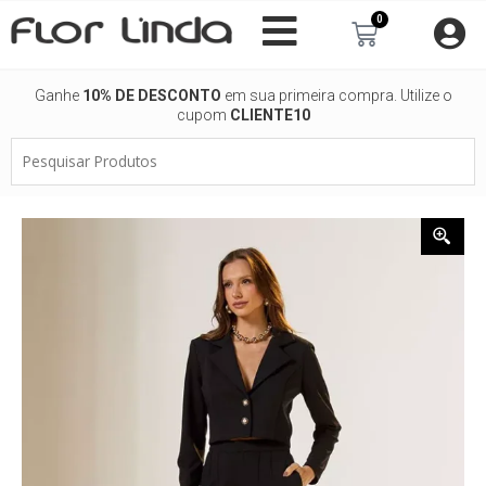
Ir
0
Carrinho
para
o
conteúdo
Ganhe
10% DE DESCONTO
em sua primeira compra. Utilize o
cupom
CLIENTE10
Pesquisar
Produtos