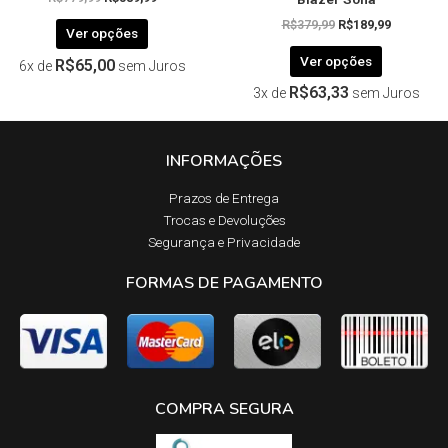
R$
379,99
R$
189,99
Ver opções
Ver opções
R$
65,00
6x de
sem Juros
R$
63,33
3x de
sem Juros
INFORMAÇÕES
Prazos de Entrega​
Trocas e Devoluções​
Segurança e Privacidade
FORMAS DE PAGAMENTO
COMPRA SEGURA