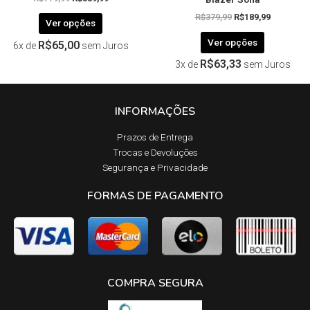
R$
379,99
R$
189,99
Ver opções
Ver opções
R$
65,00
6x de
sem Juros
R$
63,33
3x de
sem Juros
INFORMAÇÕES
Prazos de Entrega​
Trocas e Devoluções​
Segurança e Privacidade
FORMAS DE PAGAMENTO
COMPRA SEGURA