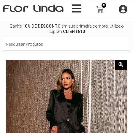
Ir
0
Carrinho
para
o
conteúdo
Ganhe
10% DE DESCONTO
em sua primeira compra. Utilize o
cupom
CLIENTE10
Pesquisar
Produtos