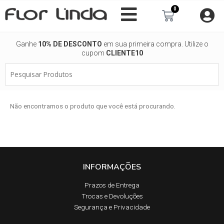
Ir
0
Carrinho
para
o
conteúdo
Ganhe
10% DE DESCONTO
em sua primeira compra. Utilize o
cupom
CLIENTE10
Pesquisar
Produtos
Não encontramos o produto que você está procurando.
INFORMAÇÕES
Prazos de Entrega​
Trocas e Devoluções​
Segurança e Privacidade